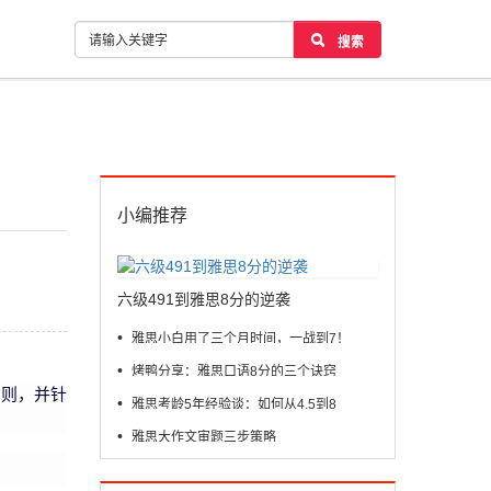
搜索
小编推荐
六级491到雅思8分的逆袭
•
雅思小白用了三个月时间，一战到7！
•
烤鸭分享：雅思口语8分的三个诀窍
细则，并针
•
雅思考龄5年经验谈：如何从4.5到8
•
雅思大作文审题三步策略