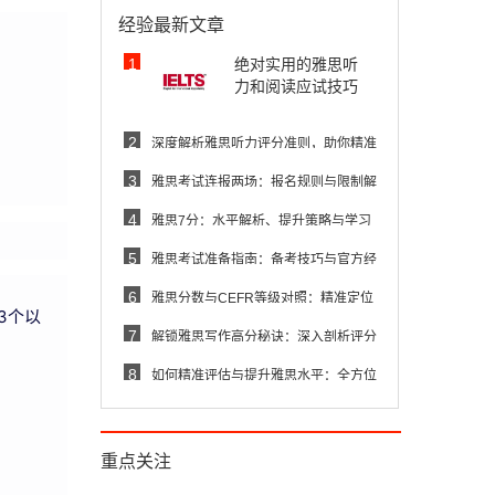
经验最新文章
1
绝对实用的雅思听
力和阅读应试技巧
2
深度解析雅思听力评分准则，助你精准
提
3
雅思考试连报两场：报名规则与限制解
读
4
雅思7分：水平解析、提升策略与学习
资
5
雅思考试准备指南：备考技巧与官方经
验
6
雅思分数与CEFR等级对照：精准定位
3个以
你的
7
解锁雅思写作高分秘诀：深入剖析评分
标
8
如何精准评估与提升雅思水平：全方位
策
重点关注