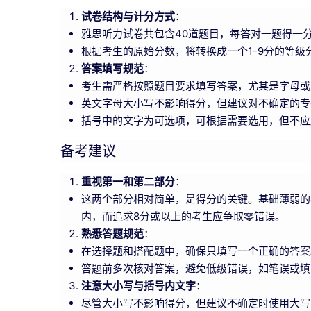
试卷结构与计分方式
：
雅思听力试卷共包含40道题目，每答对一题得一分
根据考生的原始分数，将转换成一个1-9分的等
答案填写规范
：
考生需严格按照题目要求填写答案，尤其是字母或
英文字母大小写不影响得分，但建议对不确定的专
括号中的文字为可选项，可根据需要选用，但不应
备考建议
重视第一和第二部分
：
这两个部分相对简单，是得分的关键。基础薄弱的
内，而追求8分或以上的考生应争取零错误。
熟悉答题规范
：
在选择题和搭配题中，确保只填写一个正确的答案
答题前多次核对答案，避免低级错误，如笔误或填
注意大小写与括号内文字
：
尽管大小写不影响得分，但建议不确定时使用大写