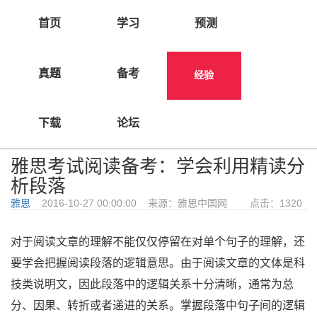
首页
学习
预测
真题
备考
经验
>
首页
经验
下载
论坛
雅思考试阅读备考：学会利用精读分
析段落
雅思
2016-10-27 00:00:00 来源：雅思中国网 点击：
1320
对于阅读文章的理解不能仅仅停留在对单个句子的理解，还
要学会把握阅读段落的逻辑意思。由于阅读文章的文体是科
技类说明文，因此段落中的逻辑关系十分清晰，通常为总
分、因果、转折或者递进的关系。掌握段落中句子间的逻辑