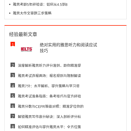
•
雅思考龄5年经验谈：如何从4.5到8
•
雅思大作文审题三步策略
经验最新文章
1
绝对实用的雅思听力和阅读应试
技巧
2
深度解析雅思听力评分准则，助你精准提
3
雅思考试连报两场：报名规则与限制解读
4
雅思7分：水平解析、提升策略与学习资
5
雅思考试准备指南：备考技巧与官方经验
6
雅思分数与CEFR等级对照：精准定位你的
7
解锁雅思写作高分秘诀：深入剖析评分标
8
如何精准评估与提升雅思水平：全方位策