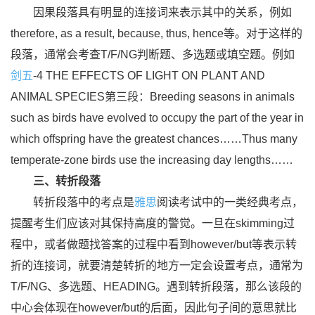
因果段落具有明显的连接词来表示其中的关系，例如
therefore, as a result, because, thus, hence等。对于这样的
段落，通常会考查T/F/NG判断题、多选题或填空题。例如
剑五
-4 THE EFFECTS OF LIGHT ON PLANT AND
ANIMAL SPECIES第三段：Breeding seasons in animals
such as birds have evolved to occupy the part of the year in
which offspring have the greatest chances……Thus many
temperate-zone birds use the increasing day lengths……
三、转折段落
转折段落中的考点是
雅思
阅读考试中的一类经典考点，
提醒考生们应该对其保持高度的警觉。一旦在skimming过
程中，或者做题找答案的过程中看到however/but等表示转
折的连接词，就要清楚转折的地方一定会设置考点，通常为
T/F/NG、多选题、HEADING。遇到转折段落，那么该段的
中心会体现在however/but的后面，因此句子间的意思就比