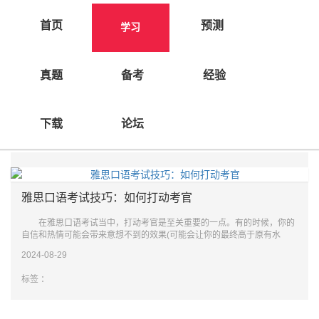
首页
预测
学习
真题
备考
经验
选择分类
下载
论坛
雅思口语考试技巧：如何打动考官
在雅思口语考试当中，打动考官是至关重要的一点。有的时候，你的
自信和热情可能会带来意想不到的效果(可能会让你的最终高于原有水
平)。在整个考
2024-08-29
标签 ：