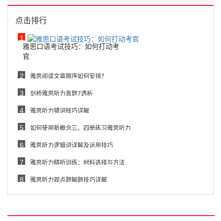
点击排行
1
雅思口语考试技巧：如何打动考
官
2
雅思阅读文章顺序如何安排？
3
剑桥雅思听力真题7透析
4
雅思听力猜词技巧详解
5
如何使用新概念三、四册练习雅思听力
6
雅思听力逻辑词详解及运用技巧
7
雅思听力精听训练：材料选择与方法
8
雅思听力观点题解题技巧详解