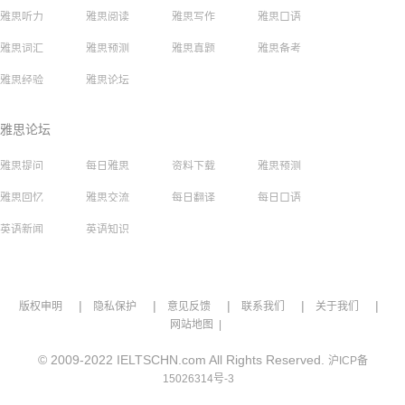
雅思听力
雅思阅读
雅思写作
雅思口语
雅思词汇
雅思预测
雅思真题
雅思备考
雅思经验
雅思论坛
雅思论坛
雅思提问
每日雅思
资料下载
雅思预测
雅思回忆
雅思交流
每日翻译
每日口语
英语新闻
英语知识
|
|
|
|
|
版权申明
隐私保护
意见反馈
联系我们
关于我们
网站地图 |
© 2009-2022 IELTSCHN.com All Rights Reserved.
沪ICP备
15026314号-3