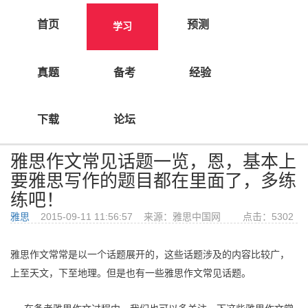
首页
预测
学习
真题
备考
经验
>
>
首页
学习
雅思写作
下载
论坛
雅思作文常见话题一览，恩，基本上
要雅思写作的题目都在里面了，多练
练吧！
雅思
2015-09-11 11:56:57 来源：雅思中国网 点击：
5302
雅思作文常常是以一个话题展开的，这些话题涉及的内容比较广，
上至天文，下至地理。但是也有一些雅思作文常见话题。