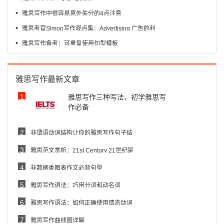
•
雅思写作中很容易意外失分的4点注意
•
雅思考官Simon写作观点集：Advertising 广告的利
•
雅思写作备考：可重复使用句型模板
雅思写作最新文章
1
雅思写作三种写法，初学雅思写
作必备
2
非谓语动词结构让你的雅思写作句子结
3
雅思范文赏析：21st Century 21世纪是
4
非数据类图表作文必背句型
5
雅思写作语法：巧用分词和动名词
6
雅思写作语法：如何正确使用情态动词
7
雅思写作曲线图详解