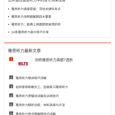
怎样通过雅思听力中的信号词来找答
•
雅思听力速度提高：寻找关键信息点
•
雅思听力流程图解题四大要素
•
雅思听力：致遇上地图题就崩溃的你
•
24条雅思听力高分技巧分享
雅思听力最新文章
1
剑桥雅思听力真题7透析
2
雅思听力猜词技巧详解
3
如何使用新概念三、四册练习雅思听力
4
雅思听力逻辑词详解及运用技巧
5
雅思听力精听训练：材料选择与方法
6
雅思听力观点题解题技巧详解