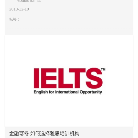
Module format
IELTS Listening has four sections, each with 10 items (or
2013-12-10
questions). Each item is worth one mark. The items are designed so
that the answers appear in
标签 ：
金融寒冬 如何选择雅思培训机构