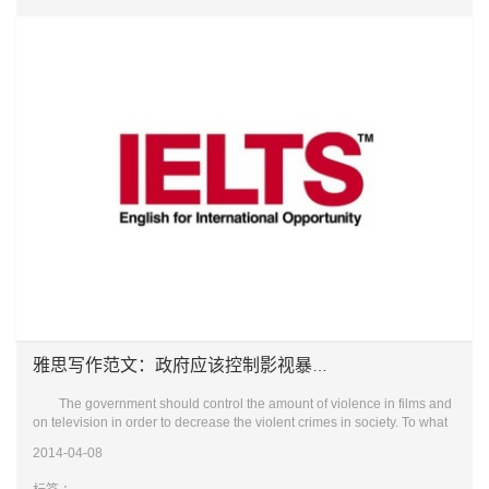
雅思写作范文：政府应该控制影视暴力吗？
The government should control the amount of violence in films and
on television in order to decrease the violent crimes in society. To what
extent do you agree or disagree with this issue? Viol
2014-04-08