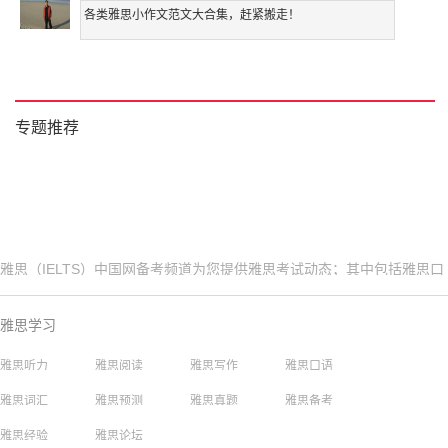
各类雅思小作文范文大合集，赶紧搬走！
专题推荐
雅思（IELTS）中国网备考频道为您提供雅思考试动态；其中包括雅思口
语、听力、阅读、词汇、写作、语法、历年真题、机经预测以及考试报名
时间、报名流程，更多精彩内容，请您及时关注雅思
雅思
中国网。
雅思学习
雅思听力
雅思阅读
雅思写作
雅思口语
雅思词汇
雅思预测
雅思真题
雅思备考
雅思经验
雅思论坛