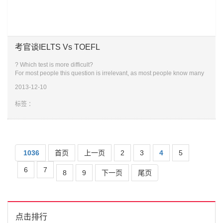
考官谈IELTS Vs TOEFL
? Which test is more difficult?
For most people this question is irrelevant, as most people know many
Universities or colleges will specify which test you must take. Most
2013-12-10
institutions will accept
标签 ：
1036
首页
上一页
2
3
4
5
6
7
8
9
下一页
尾页
点击排行