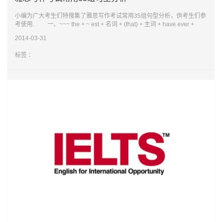
小编为广大考生们特搜集了雅思写作考试常用35组句型分析，供考生们参
考使用. 一、~~~ the + ~ est + 名词 + (that) + 主词 + have ever +
seen ( known/heard/had/read, etc) ~~~ the most + 形容词 + 名词 +
2014-03-31
标签 ：