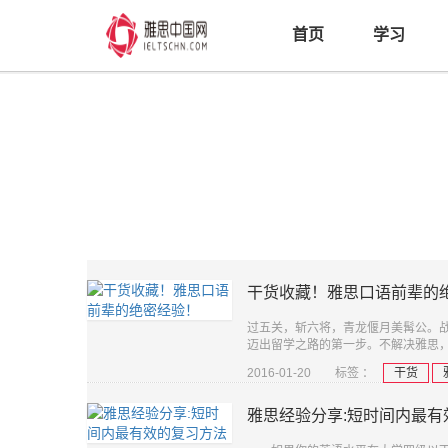
首页
学习
干货收藏！雅思口语前辈的
过五关，斩六将，青龙偃月美髯公。
迈出留学之路的第一步。不解决雅思
2016-01-20
标签 ：
干货
雅思经验分享:短时间内最有