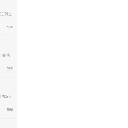
关于雅思
520
斗的烤
900
思的听力
596