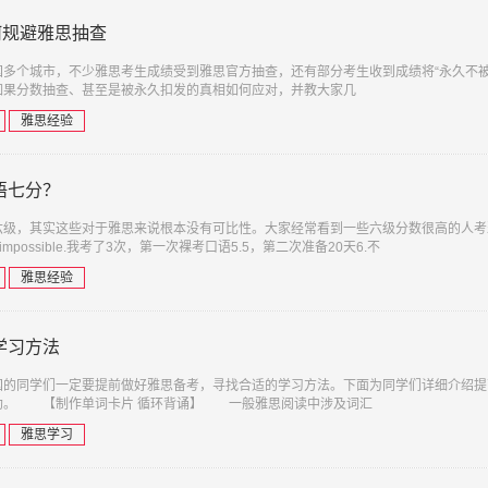
何规避雅思抽查
多个城市，不少雅思考生成绩受到雅思官方抽查，还有部分考生收到成绩将“永久不被
如果分数抽查、甚至是被永久扣发的真相如何应对，并教大家几
雅思经验
语七分？
六级，其实这些对于雅思来说根本没有可比性。大家经常看到一些六级分数很高的人考
 impossible.我考了3次，第一次裸考口语5.5，第二次准备20天6.不
雅思经验
学习方法
国的同学们一定要提前做好雅思备考，寻找合适的学习方法。下面为同学们详细介绍提
助。 【制作单词卡片 循环背诵】 一般雅思阅读中涉及词汇
雅思学习