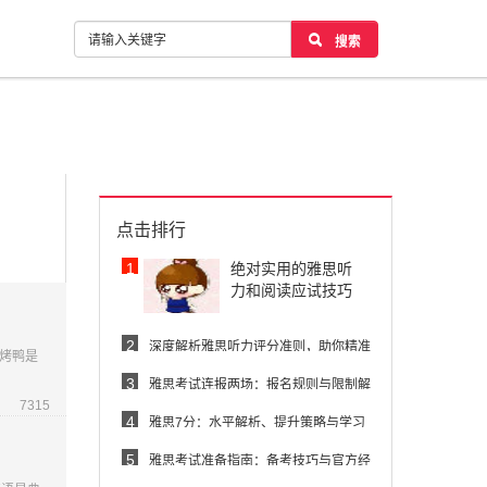
搜索
点击排行
1
绝对实用的雅思听
力和阅读应试技巧
2
深度解析雅思听力评分准则，助你精准
烤鸭是
提
3
雅思考试连报两场：报名规则与限制解
7315
读
4
雅思7分：水平解析、提升策略与学习
资
5
雅思考试准备指南：备考技巧与官方经
验