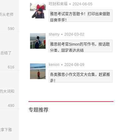
旺财和来福 • 2024-06-05
雅思考试官方答题卡！打印出来做题
我听从老师
目爽歪歪！
590
sherry • 2024-03-02
雅思前考官Simon的写作书，按话题
分类，固定表达总结
间总结了
kenori • 2024-08-09
616
各类雅思小作文范文大合集，赶紧搬
走！
的大词和
490
专题推荐
能拿下雅