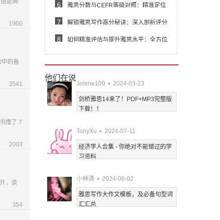
英语是典
6
雅思分数与CEFR等级对照：精准定位
你的
7
解锁雅思写作高分秘诀：深入剖析评分
1900
标
8
如何精准评估与提升雅思水平：全方位
策
验中的备
他们在说
Jolene109 • 2024-03-23
3541
剑桥雅思14来了！PDF+MP3完整版
下载！！
撸了 7
TonyXu • 2024-07-11
2003
经济学人合集 - 你绝对不能错过的学
习资料
小林清 • 2024-06-02
开，谈
雅思写作大作文模板，及必备句型词
汇汇总
354