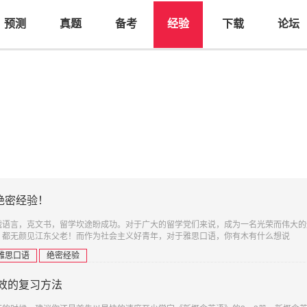
预测
真题
备考
经验
下载
论坛
绝密经验！
战语言，克文书，留学坎途盼成功。对于广大的留学党们来说，成为一名光荣而伟大的
，都无颜见江东父老！而作为社会主义好青年，对于雅思口语，你有木有什么想说
雅思口语
绝密经验
效的复习方法