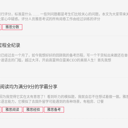
行评分，标准是什么 …… 一些列问题都是考生们比较关心的问题，本文为大家带来
大家心中疑惑。评分人员雅思考试的所有阅卷工作由经过训练的评分
雅思分数
过程全纪录
旅已经过去一个月了，如今我想好好的回顾我的备考历程，写一个干货帖出来跟还在奋
道语言的门槛，越过大洋，开启高富帅白富美CEO的美丽人生！首先我想
阅读均为满分9分的学霸分享
，因为我觉得它实在太有意思了！看到听力的模拟题，我就会忍不住想试着做一做。雅
本语言能力，它模拟了去国外留学可能遇到的各种场景，有租房、订餐
雅思阅读
雅思经验
雅思备考