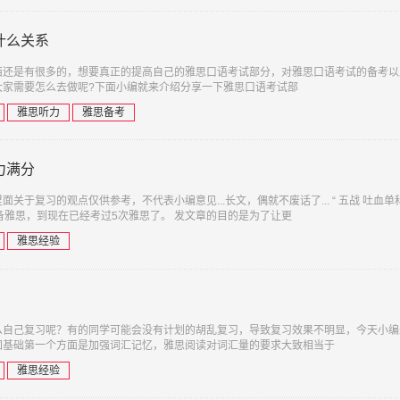
什么关系
西还是有很多的，想要真正的提高自己的雅思口语考试部分，对雅思口语考试的备考以
大家需要怎么去做呢?下面小编就来介绍分享一下雅思口语考试部
雅思听力
雅思备考
力满分
于复习的观点仅供参考，不代表小编意见...长文，偶就不废话了... “ 五战 吐血单科
备雅思，到现在已经考过5次雅思了。 发文章的目的是为了让更
雅思经验
？
么自己复习呢？有的同学可能会没有计划的胡乱复习，导致复习效果不明显，今天小编
固基础第一个方面是加强词汇记忆，雅思阅读对词汇量的要求大致相当于
雅思经验