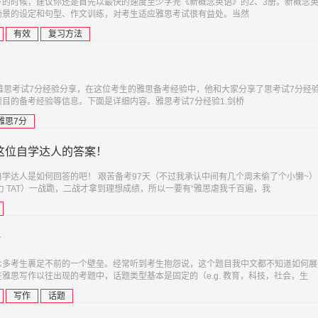
时候，建议你还是首先以最快的速度至少学完《新概念英语》的2、3册。新概念
场景的设定和句型、作文训练，对考生适应雅思考试很有益处。当然
有效
复习方法
雅思考试7分经验分享，在这位考生的雅思备考经验中，他和大家分享了思考试7分经
目的备考经验等信息。下面是详细内容。雅思考试7分经验1.剑桥
雅思7分
这位自学达人的答案！
学达人是如何回答的吧！ 艰苦备考97天（不过我承认中间有几个周末偷了个小懒~）书
听力 TAT）一战跪，二战才拿到理想成绩，所以一要有“雅思虐我千百遍，我
验
众多考生裹足不前的一个壁垒。经常听到考生抱怨说，这个题目我中文都不知道如何展
雅思写作以往出现的考题中，话题类型基本是固定的（e.g. 教育，科技，社会，生
写作
话题