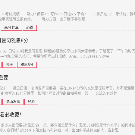
考试成绩 听力7 阅读7.5 写作6.5 口语6.5 平均7 3 学员剖白： 考试前，
遍;事实证明这很有效。 听力方面，由于我不喜欢死
高分共享
心得
月复习雅思8分
0，写作7.0，口语8.0将我复习雅思(课程)的经验分享出来供大家参考，于是花了一下午的时
-增加分数的技巧，希望你们考出好成绩。Aha… u guys really owe
频率
雅思8分
重要
分 雅思口语，临场发挥很重要，要在10-14分钟的交流里征服考官，并不是连篇
那短暂的10几分钟里，如何让考官对你刮目相看呢，其一，交流的有效性
临场发挥
经验
必看必收藏！
很多人都需要过“雅思”这一关，那么雅思是什么？雅思5分到底是什么水平？如何才
，今天我们就与您分享下雅思技巧和经验。对于出国留学或移民的人，说起雅