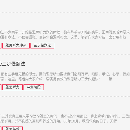
题法不少同学一开始做雅思听力题的时候，都有些手足无措的感觉，因为雅思听力要求
题没有章法，不仅会紧张，更经常会漏听答案。这里，笔者向大家介绍一套实用有效
雅思听力冲刺
三步做题法
段三步做题法
，都有些手足无措的感觉，因为雅思听力要求我们必须耳听，眼读，手记，心思，假如
答案。这里，笔者向大家介绍一套实用有效的雅思听力三步作题法： 第一
雅思听力
冲刺阶段
不过其实真正用来学习复习雅思的时间，也不过5个月而已，算上背单词的时间。三战
思岁月。并不伤感的离别和梦想的开始。08年10月，秋高气爽的日子，天特
雅思经验