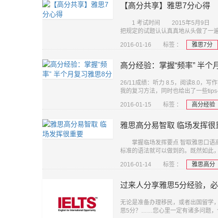
【高分共享】雅思7分心得
1 考试时间 2015年5月9日 2 
把规定的试题认认真真地从头做了一
2016-01-16
标签 ：
雅思7分
高分经验：掌握“频率” 半个
26/11成绩：听力 8.5，阅读8.
我的复习方法，同时也给出了一些tips---
2016-01-15
标签 ：
高分经验
雅思高分易智取 临场发挥很
掌握临场发挥要点 智取雅思口语高
标准的语法就可以做到的。既然如此，
2016-01-14
标签 ：
雅思高分
过来人分享雅思5分经验，
无论是准备办理移民，或者出国留学，
思5分？……您心里一定有诸多问题