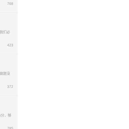
768
我们必
423
做题没
372
6分，够
785