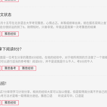
英文状态
五月十五号在北京语言大学考完雅思，心情忐忑。未等成绩单出来，就在报名官网上查
7.5，总分很好运的到了8。刚得知时，兴奋非常。毕竟这是我第一次考雅思的结果
雅思经验
拿下阅读8分？
下面是一位考生分享的雅思8分经验。在他的经验中，对于他所用到的方法做了一个很
可以进行适当的参考哦！阅读8分，并不是说我是什么牛人，考9分的牛人
雅思备考
雅思经验
高招！
考试7分单项学习计划分享，相关的经验大家可以加以借鉴，但是取得高分离不开自己
备考方法才是唯一取得高分途径。雅思口语 听说读写中，口语是
雅思经验