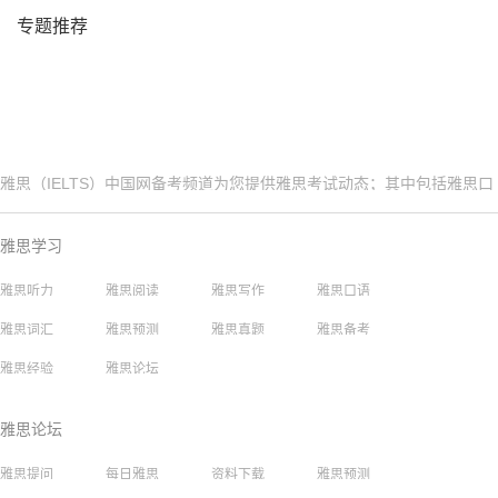
专题推荐
雅思（IELTS）中国网备考频道为您提供雅思考试动态；其中包括雅思口
语、听力、阅读、词汇、写作、语法、历年真题、机经预测以及考试报名
时间、报名流程，更多精彩内容，请您及时关注雅思
雅思
中国网。
雅思学习
雅思听力
雅思阅读
雅思写作
雅思口语
雅思词汇
雅思预测
雅思真题
雅思备考
雅思经验
雅思论坛
雅思论坛
雅思提问
每日雅思
资料下载
雅思预测