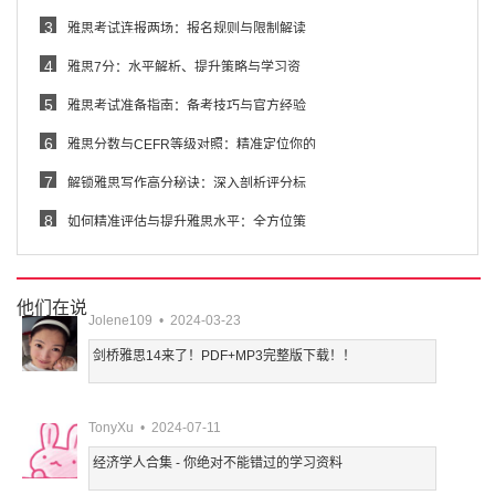
3
雅思考试连报两场：报名规则与限制解读
4
雅思7分：水平解析、提升策略与学习资
5
雅思考试准备指南：备考技巧与官方经验
6
雅思分数与CEFR等级对照：精准定位你的
7
解锁雅思写作高分秘诀：深入剖析评分标
8
如何精准评估与提升雅思水平：全方位策
他们在说
Jolene109 • 2024-03-23
剑桥雅思14来了！PDF+MP3完整版下载！！
TonyXu • 2024-07-11
经济学人合集 - 你绝对不能错过的学习资料