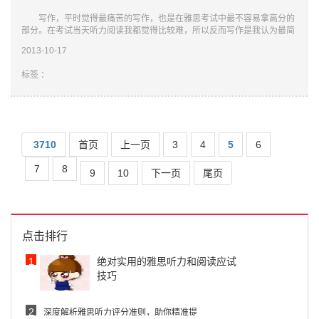
写作，平时觉得最痛苦的写作，也是在雅思考试中最不容易拿高分的
部分。在考试当天听力阅读我都觉得比较难，所以反而写作是我认为最简
单的一部分了。考试当天小作文遇到的是地图题，但是，遇到地图题绝对
2013-10-17
是值得
标签 ：
3710
首页
上一页
3
4
5
6
7
8
9
10
下一页
尾页
点击排行
1
绝对实用的雅思听力和阅读应试
技巧
2
深度解析雅思听力评分准则，助你精准提